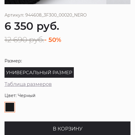
Артикул: 944608_3F300_00020_NERO
6 350
руб.
12 690
руб.
- 50%
Размер:
УНИВЕРСАЛЬНЫЙ РАЗМЕР
Таблица размеров
Цвет: Черный
В КОРЗИНУ