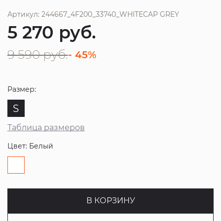
Артикул: 244667_4F200_33740_WHITECAP GREY
5 270
руб.
9 590
руб.
- 45%
Размер:
S
Таблица размеров
Цвет: Белый
В КОРЗИНУ