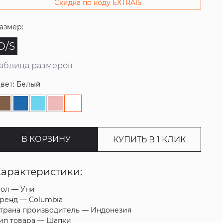
Скидка по коду EXTRA15
азмер:
O/S
аблица размеров
вет: Белый
В КОРЗИНУ
КУПИТЬ В 1 КЛИК
Характеристики:
ол —
Уни
ренд —
Columbia
трана производитель —
Индонезия
ип товара —
Шапки