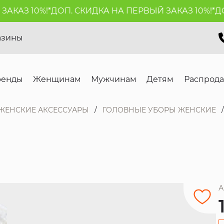
АЗ 10%!*
ДОП. СКИДКА НА ПЕРВЫЙ ЗАКАЗ 10%!*
ДОП.
азины
ренды
Женщинам
Мужчинам
Детям
Распрод
ЖЕНСКИЕ АКСЕССУАРЫ
ГОЛОВНЫЕ УБОРЫ ЖЕНСКИЕ
А