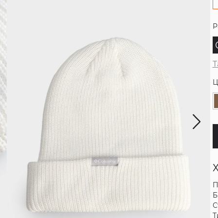
Р
Т
Ц
П
Б
С
Т