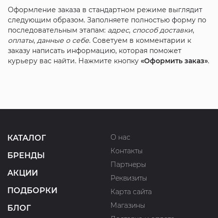
Оформление заказа в стандартном режиме выглядит
следующим образом. Заполняете полностью форму по
последовательным этапам:
адрес
,
способ доставки
,
оплаты
,
данные о себе
. Советуем в комментарии к
заказу написать информацию, которая поможет
курьеру вас найти. Нажмите кнопку
«Оформить заказ»
.
О нас
КАТАЛОГ
Контакты
БРЕНДЫ
Партнеры
АКЦИИ
Реквизиты
ПОДБОРКИ
Карта сайта
Магазины
БЛОГ