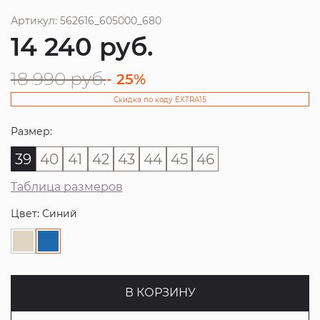
Артикул: 562616_605000_680
14 240
руб.
18 990
руб.
- 25%
Скидка по коду EXTRA15
Размер:
39
40
41
42
43
44
45
46
Таблица размеров
Цвет: Синий
В КОРЗИНУ