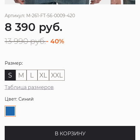
Артикул: M-261-FT-56-0009-420
8 390
руб.
13 990
руб.
- 40%
Размер:
S
M
L
XL
XXL
Таблица размеров
Цвет: Синий
В КОРЗИНУ