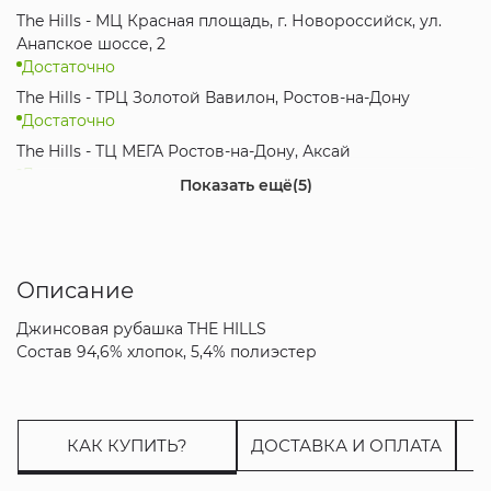
The Hills - МЦ Красная площадь, г. Новороссийск, ул.
Анапское шоссе, 2
Достаточно
The Hills - ТРЦ Золотой Вавилон, Ростов-на-Дону
Достаточно
The Hills - ТЦ МЕГА Ростов-на-Дону, Аксай
Достаточно
Показать ещё
(5)
The Hills - ТК Красная Площадь, Анапа
Достаточно
The Hills - ТРК Мегамаг, Ростов-на-Дону
Достаточно
Описание
The Hills - МЦ Красная Площадь, Краснодар
Джинсовая рубашка THE HILLS
Достаточно
Состав 94,6% хлопок, 5,4% полиэстер
The Hills - ТРЦ City Plaza, Адлер, Сочи
Мало
Интернет-магазин
Достаточно
КАК КУПИТЬ?
ДОСТАВКА И ОПЛАТА