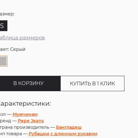
азмер:
S
аблица размеров
вет: Серый
В КОРЗИНУ
КУПИТЬ В 1 КЛИК
Характеристики:
ол —
Мужчинам
ренд —
Pepe Jeans
трана производитель —
Бангладеш
ип товара —
Рубашки с длинным рукавом