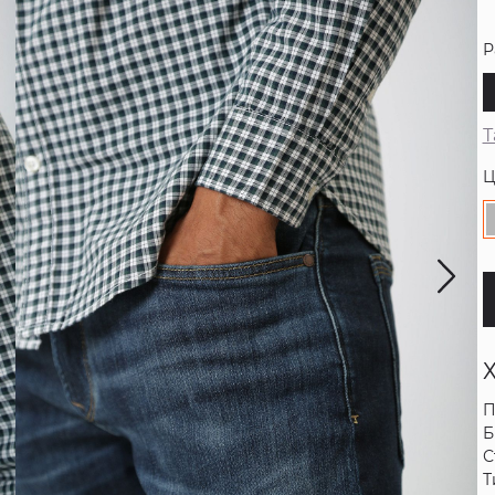
Р
Т
Ц
П
Б
С
Т