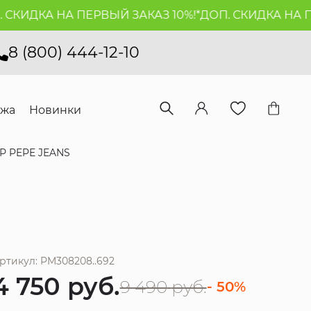
КИДКА НА ПЕРВЫЙ ЗАКАЗ 10%!*
ДОП. СКИДКА НА ПЕР
8 (800) 444-12-10
ажа
Новинки
Р PEPE JEANS
ртикул: PM308208..692
4 750
руб.
9 490
руб.
- 50%