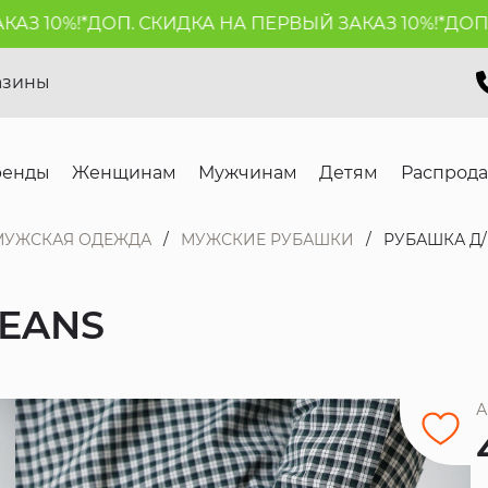
 10%!*
ДОП. СКИДКА НА ПЕРВЫЙ ЗАКАЗ 10%!*
ДОП. С
азины
ренды
Женщинам
Мужчинам
Детям
Распрод
МУЖСКАЯ ОДЕЖДА
МУЖСКИЕ РУБАШКИ
РУБАШКА Д/
JEANS
А