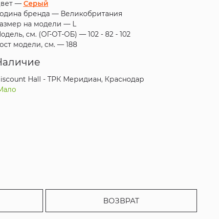
вет —
Серый
одина бренда —
Великобритания
азмер на модели —
L
одель, см. (ОГ-ОТ-ОБ) —
102 - 82 - 102
ост модели, см. —
188
Наличие
iscount Hall - ТРК Меридиан, Краснодар
Мало
ВОЗВРАТ