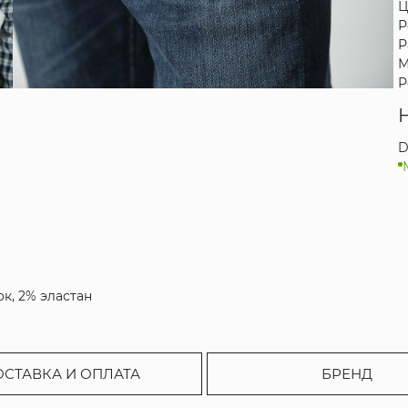
Ц
Р
Р
М
Р
D
ок, 2% эластан
ОСТАВКА И ОПЛАТА
БРЕНД