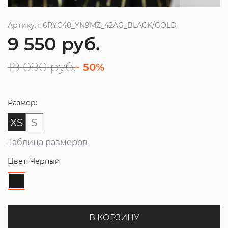
Артикул: 6RYC40_YN9MZ_42AG_BLACK/GOLD
9 550
руб.
19 090
руб.
- 50%
Размер:
XS
S
Таблица размеров
Цвет: Черный
В КОРЗИНУ