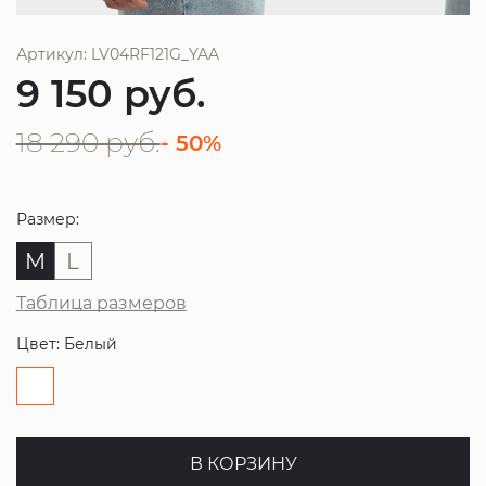
Артикул: LV04RF121G_YAA
9 150
руб.
18 290
руб.
- 50%
Размер:
M
L
Таблица размеров
Цвет: Белый
В КОРЗИНУ