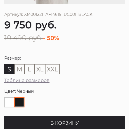
Артикул: XM001221_AF14619_UC001_BLACK
9 750
руб.
19 490
руб.
- 50%
Размер:
S
M
L
XL
XXL
Таблица размеров
Цвет: Черный
В КОРЗИНУ