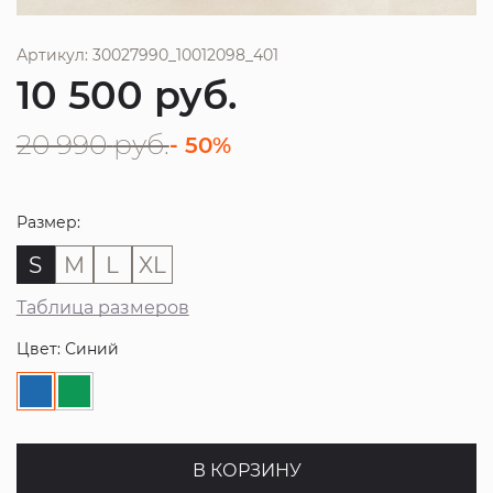
Артикул: 30027990_10012098_401
10 500
руб.
20 990
руб.
- 50%
Размер:
S
M
L
XL
Таблица размеров
Цвет: Синий
В КОРЗИНУ