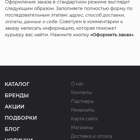
Оформление заказа в стандартном режиме выглядит
следующим образом. Заполняете полностью форму по
последовательным этапам:
адрес
,
способ доставки
,
оплаты
,
данные о себе
. Советуем в комментарии к
заказу написать информацию, которая поможет
курьеру вас найти. Нажмите кнопку
«Оформить заказ»
.
О нас
КАТАЛОГ
Контакты
БРЕНДЫ
Партнеры
АКЦИИ
Реквизиты
ПОДБОРКИ
Карта сайта
Магазины
БЛОГ
Доставка и оплата