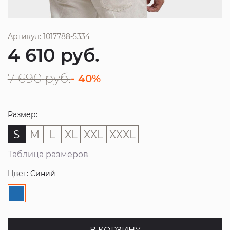
Артикул: 1017788-5334
4 610
руб.
7 690
руб.
- 40%
Размер:
S
M
L
XL
XXL
XXXL
Таблица размеров
Цвет: Синий