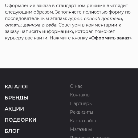
Оформление заказа в стандартном режиме выглядит
следующим образом. Заполняете полностью форму по
последовательным этапам:
адрес
,
способ доставки
,
оплаты
,
данные о себе
. Советуем в комментарии к
заказу написать информацию, которая поможет
курьеру вас найти. Нажмите кнопку
«Оформить заказ»
.
О нас
КАТАЛОГ
Контакты
БРЕНДЫ
Партнеры
АКЦИИ
Реквизиты
ПОДБОРКИ
Карта сайта
Магазины
БЛОГ