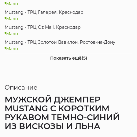
Мало
Mustang - ТРЦ Галерея, Краснодар
Мало
Mustang - ТРЦ Oz Mall, Краснодар
Мало
Mustang - ТРЦ Золотой Вавилон, Ростов-на-Дону
Мало
Mustang - МЦ Коsмос, Ставрополь
Показать ещё
(5)
Мало
Mustang - ТРК Мегамаг, Ростов-на-Дону
Мало
Описание
Mustang - ТРЦ Вершина PLAZA, Пятигорск
Мало
МУЖСКОЙ ДЖЕМПЕР
Mustang - ТЦ МЕГА Ростов-на-Дону, Аксай
MUSTANG С КОРОТКИМ
Мало
РУКАВОМ ТЕМНО-СИНИЙ
Mustang - ТРЦ Мега, Казань
Мало
ИЗ ВИСКОЗЫ И ЛЬНА