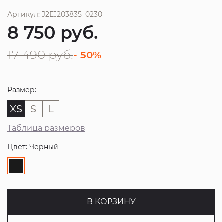
Артикул: J2EJ203835_0230
8 750
руб.
17 490
руб.
- 50%
Размер:
XS
S
L
Таблица размеров
Цвет: Черный
В КОРЗИНУ