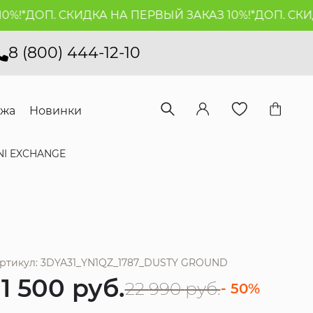
*
ДОП. СКИДКА НА ПЕРВЫЙ ЗАКАЗ 10%!*
ДОП. СКИДКА
8 (800) 444-12-10
ажа
Новинки
NI EXCHANGE
ртикул: 3DYA31_YN1QZ_1787_DUSTY GROUND
11 500
руб.
22 990
руб.
- 50%