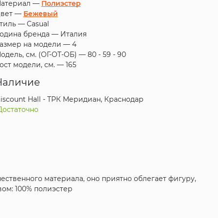
атериал —
Полиэстер
вет —
Бежевый
тиль —
Casual
одина бренда —
Италия
азмер на модели —
4
одель, см. (ОГ-ОТ-ОБ) —
80 - 59 - 90
ост модели, см. —
165
Наличие
iscount Hall - ТРК Меридиан, Краснодар
Достаточно
чественного материала, оно приятно облегает фигуру,
вом: 100% полиэстер