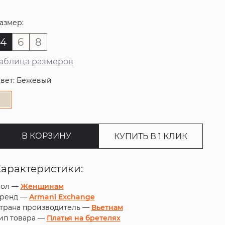
азмер:
4
6
8
аблица размеров
вет: Бежевый
В КОРЗИНУ
КУПИТЬ В 1 КЛИК
Характеристики:
ол —
Женщинам
ренд —
Armani Exchange
трана производитель —
Вьетнам
ип товара —
Платья на бретелях