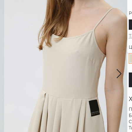
Р
Т
Ц
П
Б
С
Т