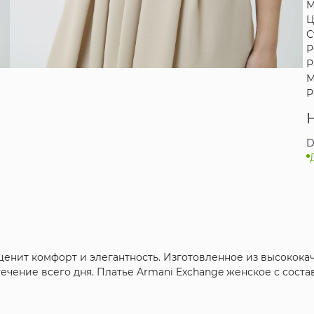
М
Ц
С
Р
Р
М
Р
D
о ценит комфорт и элегантность. Изготовленное из высокока
ечение всего дня. Платье Armani Exchange женское с соста