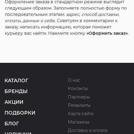
Оформление заказа в стандартном режиме выглядит
следующим образом. Заполняете полностью форму по
последовательным этапам:
адрес
,
способ доставки
,
оплаты
,
данные о себе
. Советуем в комментарии к
заказу написать информацию, которая поможет
курьеру вас найти. Нажмите кнопку
«Оформить заказ»
.
О нас
КАТАЛОГ
Контакты
БРЕНДЫ
Партнеры
АКЦИИ
Реквизиты
ПОДБОРКИ
Карта сайта
Магазины
БЛОГ
Доставка и оплата