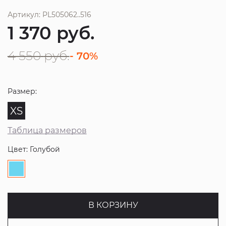
Артикул: PL505062..516
1 370
руб.
4 550
руб.
- 70%
Размер:
XS
Таблица размеров
Цвет: Голубой
В КОРЗИНУ