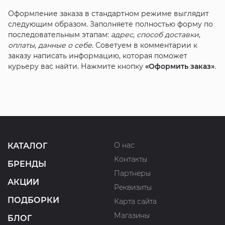
Оформление заказа в стандартном режиме выглядит
следующим образом. Заполняете полностью форму по
последовательным этапам:
адрес
,
способ доставки
,
оплаты
,
данные о себе
. Советуем в комментарии к
заказу написать информацию, которая поможет
курьеру вас найти. Нажмите кнопку
«Оформить заказ»
.
О нас
КАТАЛОГ
Контакты
БРЕНДЫ
Партнеры
АКЦИИ
Реквизиты
ПОДБОРКИ
Карта сайта
Магазины
БЛОГ