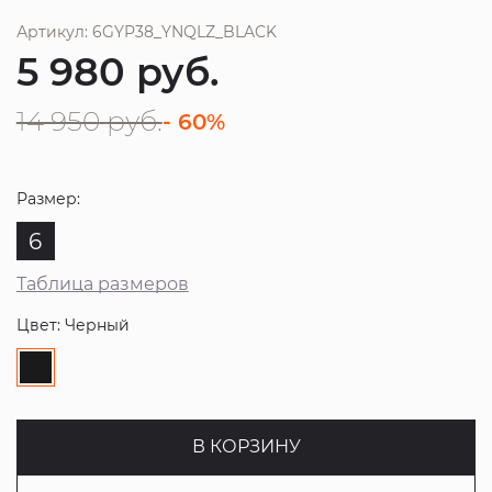
Артикул: 6GYP38_YNQLZ_BLACK
5 980
руб.
14 950
руб.
- 60%
Размер:
6
Таблица размеров
Цвет: Черный
В КОРЗИНУ