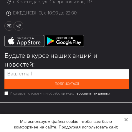
г. Краснодар, ул. Ставропольская, 133
ЕЖЕДНЕВНО, с 10:00 до 22:00
Будьте в курсе наших акций и
новостей:
ПОДПИСАТЬСЯ
Я согласен с условиями обработки моих
персональных данных
✕
2026 © Мультибрендовый магазин одежды и обуви med-
Мы используем файлы cookie, чтобы вам было
online.ru
комфортнее на сайте. Продолжая использовать сайт,