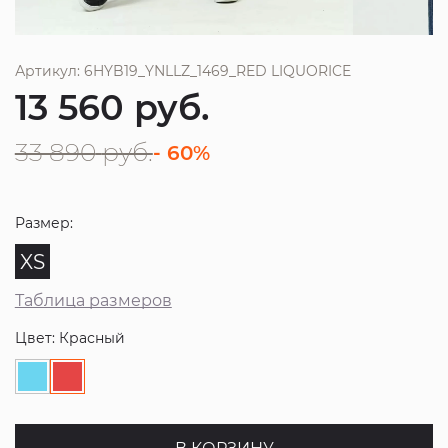
Артикул: 6HYB19_YNLLZ_1469_RED LIQUORICE
13 560
руб.
33 890
руб.
- 60%
Размер:
XS
Таблица размеров
Цвет: Красный