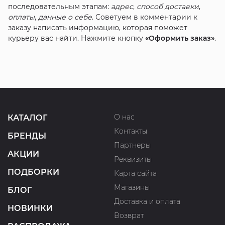
последовательным этапам:
адрес
,
способ доставки
,
оплаты
,
данные о себе
. Советуем в комментарии к
заказу написать информацию, которая поможет
курьеру вас найти. Нажмите кнопку
«Оформить заказ»
.
О нас
КАТАЛОГ
Контакты
БРЕНДЫ
Партнеры
АКЦИИ
Реквизиты
ПОДБОРКИ
Карта сайта
Магазины
БЛОГ
Доставка и оплата
НОВИНКИ
Возврат