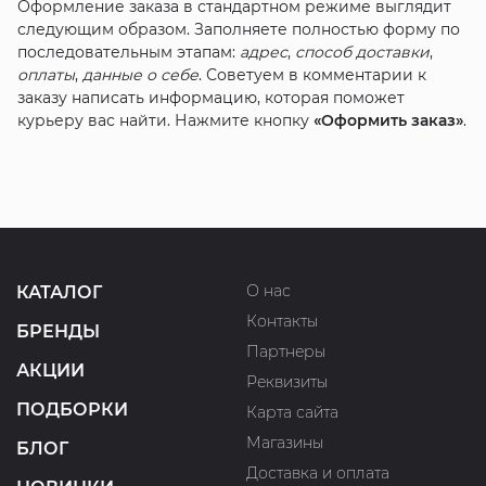
Оформление заказа в стандартном режиме выглядит
следующим образом. Заполняете полностью форму по
последовательным этапам:
адрес
,
способ доставки
,
оплаты
,
данные о себе
. Советуем в комментарии к
заказу написать информацию, которая поможет
курьеру вас найти. Нажмите кнопку
«Оформить заказ»
.
О нас
КАТАЛОГ
Контакты
БРЕНДЫ
Партнеры
АКЦИИ
Реквизиты
ПОДБОРКИ
Карта сайта
Магазины
БЛОГ
Доставка и оплата