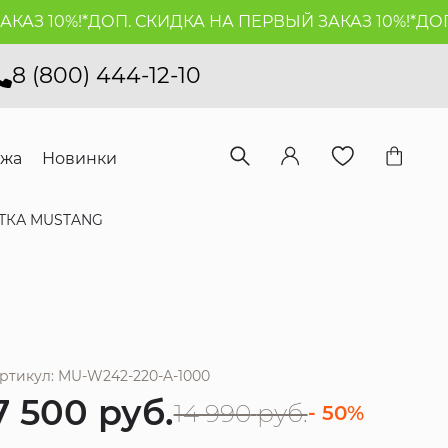
 10%!*
ДОП. СКИДКА НА ПЕРВЫЙ ЗАКАЗ 10%!*
ДОП. С
8 (800) 444-12-10
ажа
Новинки
ТКА MUSTANG
ртикул: MU-W242-220-A-1000
7 500
руб.
14 990
руб.
- 50%