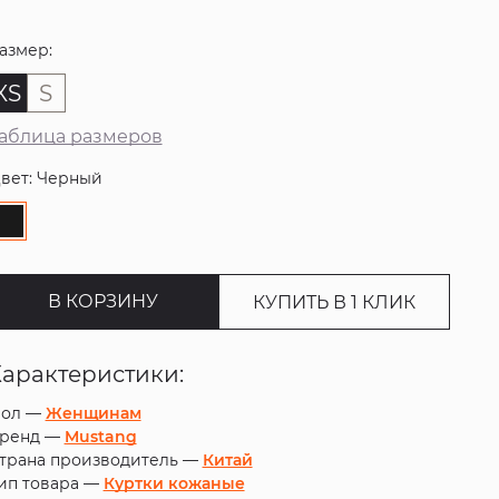
азмер:
XS
S
аблица размеров
вет: Черный
В КОРЗИНУ
КУПИТЬ В 1 КЛИК
Характеристики:
ол —
Женщинам
ренд —
Mustang
трана производитель —
Китай
ип товара —
Куртки кожаные