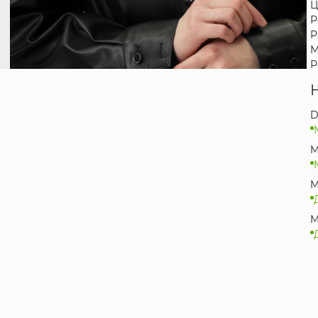
Ц
Р
Р
М
Р
D
M
M
M