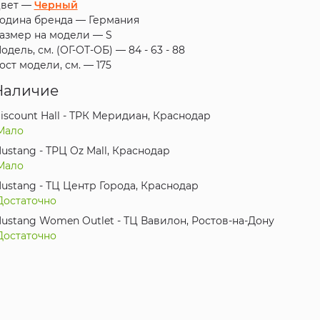
вет —
Черный
одина бренда —
Германия
азмер на модели —
S
одель, см. (ОГ-ОТ-ОБ) —
84 - 63 - 88
ост модели, см. —
175
Наличие
iscount Hall - ТРК Меридиан, Краснодар
Мало
ustang - ТРЦ Oz Mall, Краснодар
Мало
ustang - ТЦ Центр Города, Краснодар
Достаточно
ustang Women Outlet - ТЦ Вавилон, Ростов-на-Дону
Достаточно