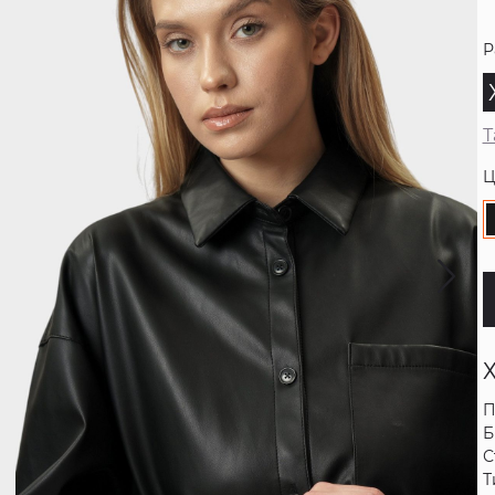
Р
Т
Ц
П
Б
С
Т