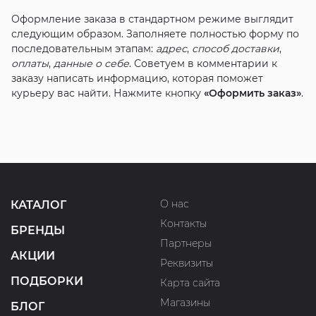
Оформление заказа в стандартном режиме выглядит
следующим образом. Заполняете полностью форму по
последовательным этапам:
адрес
,
способ доставки
,
оплаты
,
данные о себе
. Советуем в комментарии к
заказу написать информацию, которая поможет
курьеру вас найти. Нажмите кнопку
«Оформить заказ»
.
О нас
КАТАЛОГ
Контакты
БРЕНДЫ
Партнеры
АКЦИИ
Реквизиты
ПОДБОРКИ
Карта сайта
Магазины
БЛОГ