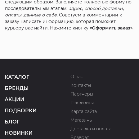
следующим образом. Заполняете полностью форму по
последовательным этапам:
адрес
,
способ доставки
,
оплаты
,
данные о себе
. Советуем в комментарии к
заказу написать информацию, которая поможет
курьеру вас найти. Нажмите кнопку
«Оформить заказ»
.
О нас
КАТАЛОГ
Контакты
БРЕНДЫ
Партнеры
АКЦИИ
Реквизиты
ПОДБОРКИ
Карта сайта
Магазины
БЛОГ
Доставка и оплата
НОВИНКИ
Возврат