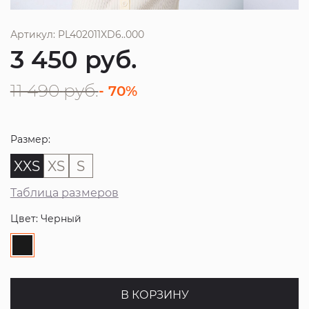
Артикул: PL402011XD6..000
3 450
руб.
11 490
руб.
- 70%
Размер:
XXS
XS
S
Таблица размеров
Цвет: Черный
В КОРЗИНУ