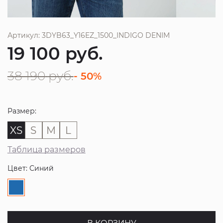
Артикул: 3DYB63_Y16EZ_1500_INDIGO DENIM
19 100
руб.
38 190
руб.
- 50%
Размер:
XS
S
M
L
Таблица размеров
Цвет: Синий