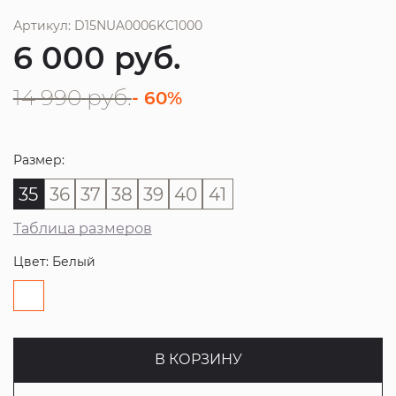
Артикул: D15NUA0006KC1000
6 000
руб.
14 990
руб.
- 60%
Размер:
35
36
37
38
39
40
41
Таблица размеров
Цвет: Белый
В КОРЗИНУ