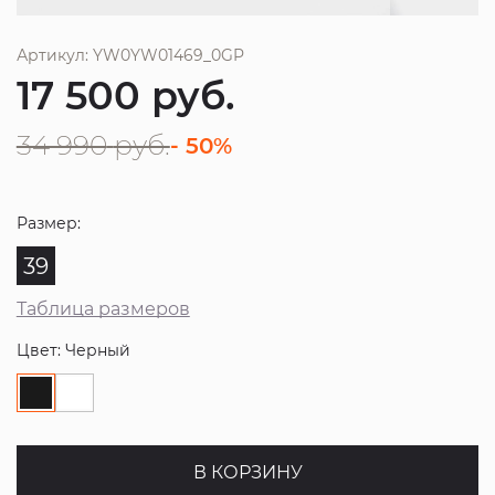
Артикул: YW0YW01469_0GP
17 500
руб.
34 990
руб.
- 50%
Размер:
39
Таблица размеров
Цвет: Черный
В КОРЗИНУ