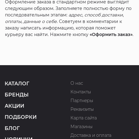
Оформление заказа в стандартном режиме выглядит
следующим образом. Заполняете полностью форму по
последовательным этапам:
адрес
,
способ доставки
,
оплаты
,
данные о себе
. Советуем в комментарии к
заказу написать информацию, которая поможет
курьеру вас найти. Нажмите кнопку
«Оформить заказ»
.
О нас
КАТАЛОГ
Контакты
БРЕНДЫ
Партнеры
АКЦИИ
Реквизиты
ПОДБОРКИ
Карта сайта
Магазины
БЛОГ
Доставка и оплата