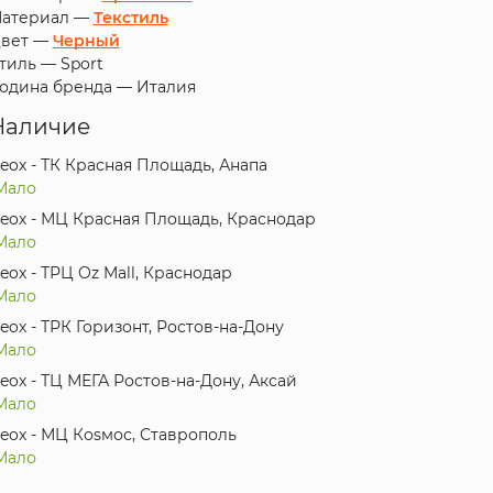
атериал —
Текстиль
вет —
Черный
тиль —
Sport
одина бренда —
Италия
Наличие
eox - ТК Красная Площадь, Анапа
Мало
eox - МЦ Красная Площадь, Краснодар
Мало
eox - ТРЦ Oz Mall, Краснодар
Мало
eox - ТРК Горизонт, Ростов-на-Дону
Мало
eox - ТЦ МЕГА Ростов-на-Дону, Аксай
Мало
eox - МЦ Коsмос, Ставрополь
Мало