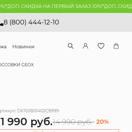
ДОП. СКИДКА НА ПЕРВЫЙ ЗАКАЗ 10%!*
ДОП. СКИДКА 
8 (800) 444-12-10
ажа
Новинки
ОССОВКИ GEOX
ртикул: D670JB01402C9999
11 990
руб.
14 990
руб.
- 20%