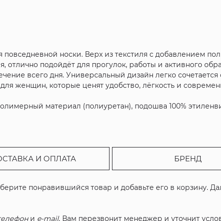
я повседневной носки. Верх из текстиля с добавлением п
я, отлично подойдёт для прогулок, работы и активного обр
течение всего дня. Универсальный дизайн легко сочетаетс
для женщин, которые ценят удобство, лёгкость и современ
 полимерный материал (полиуретан), подошва 100% этиленви
ОСТАВКА И ОПЛАТА
БРЕНД
ыберите понравившийся товар и добавьте его в корзину. Д
телефон
и
e-mail
. Вам перезвонит менеджер и уточнит услов