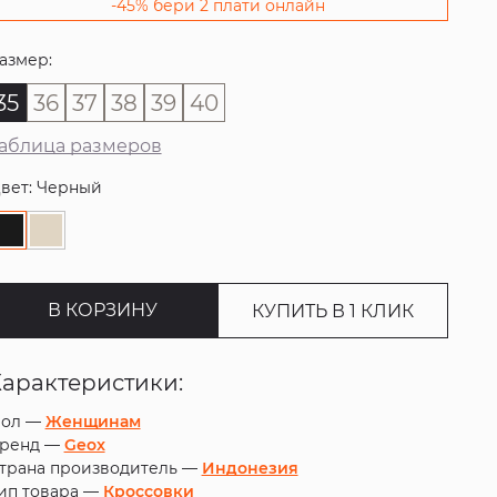
-45% бери 2 плати онлайн
азмер:
35
36
37
38
39
40
аблица размеров
вет: Черный
В КОРЗИНУ
КУПИТЬ В 1 КЛИК
Характеристики:
ол —
Женщинам
ренд —
Geox
трана производитель —
Индонезия
ип товара —
Кроссовки