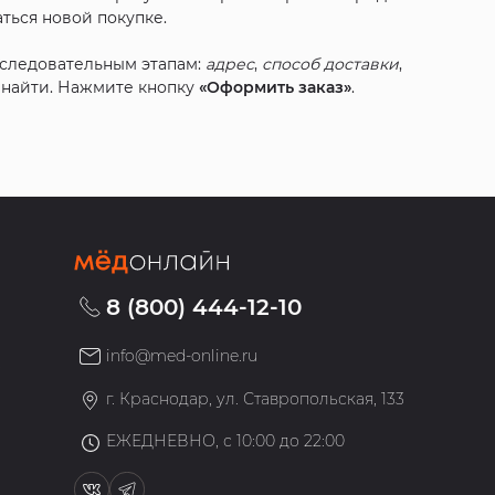
ться новой покупке.
оследовательным этапам:
адрес
,
способ доставки
,
с найти. Нажмите кнопку
«Оформить заказ»
.
8 (800) 444-12-10
info@med-online.ru
»
г. Краснодар, ул. Ставропольская, 133
ЕЖЕДНЕВНО, с 10:00 до 22:00