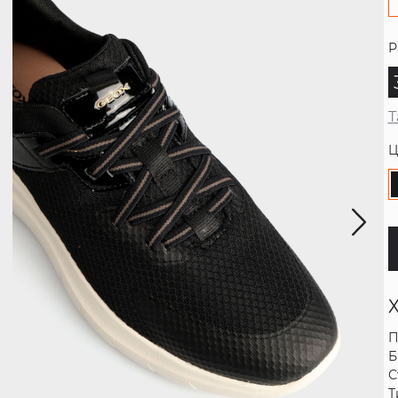
Р
Т
Ц
П
Б
С
Т