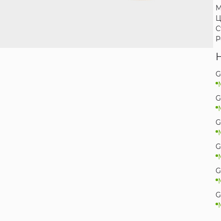
М
Ц
С
Р
G
G
G
G
G
G