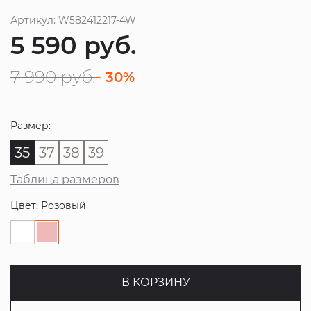
Артикул: W582412217-4W
5 590
руб.
7 990
руб.
- 30%
Размер:
35
37
38
39
Таблица размеров
Цвет: Розовый
В КОРЗИНУ