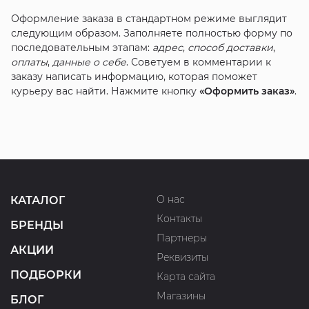
Оформление заказа в стандартном режиме выглядит
следующим образом. Заполняете полностью форму по
последовательным этапам:
адрес
,
способ доставки
,
оплаты
,
данные о себе
. Советуем в комментарии к
заказу написать информацию, которая поможет
курьеру вас найти. Нажмите кнопку
«Оформить заказ»
.
О нас
КАТАЛОГ
Контакты
БРЕНДЫ
Партнеры
АКЦИИ
Реквизиты
ПОДБОРКИ
Карта сайта
Магазины
БЛОГ