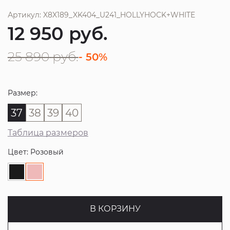
Артикул: X8X189_XK404_U241_HOLLYHOCK+WHITE
12 950
руб.
25 890
руб.
- 50%
Размер:
37
38
39
40
Таблица размеров
Цвет: Розовый
В КОРЗИНУ