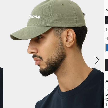
Р
Т
Ц
П
Б
С
Т