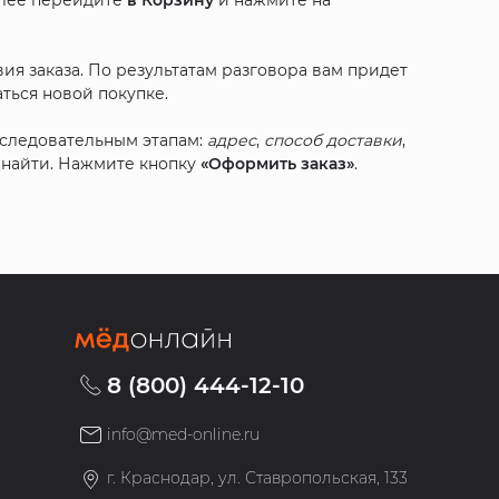
алее перейдите
в Корзину
и нажмите на
ия заказа. По результатам разговора вам придет
ться новой покупке.
оследовательным этапам:
адрес
,
способ доставки
,
с найти. Нажмите кнопку
«Оформить заказ»
.
8 (800) 444-12-10
info@med-online.ru
»
г. Краснодар, ул. Ставропольская, 133