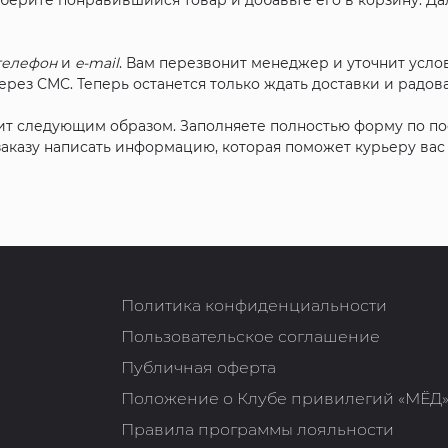
ыберите понравившийся товар и добавьте его в корзину. Д
телефон
и
e-mail
. Вам перезвонит менеджер и уточнит услов
рез СМС. Теперь останется только ждать доставки и радова
ит следующим образом. Заполняете полностью форму по п
 заказу написать информацию, которая поможет курьеру ва
Политика конфиденциальности
Пользовательское соглашение
Публичная оферта
Положение о Клубе привилегий «МЁД
Правила программы лояльности