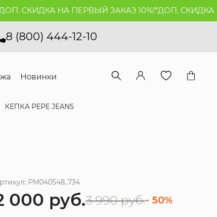
П. СКИДКА НА ПЕРВЫЙ ЗАКАЗ 10%!*
ДОП. СКИДКА НА
8 (800) 444-12-10
ажа
Новинки
КЕПКА PEPE JEANS
ртикул: PM040548..734
2 000
руб.
3 990
руб.
- 50%