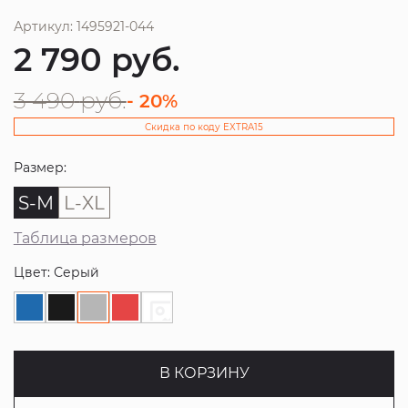
Артикул: 1495921-044
2 790
руб.
3 490
руб.
- 20%
Скидка по коду EXTRA15
Размер:
S-M
L-XL
Таблица размеров
Цвет: Серый
В КОРЗИНУ