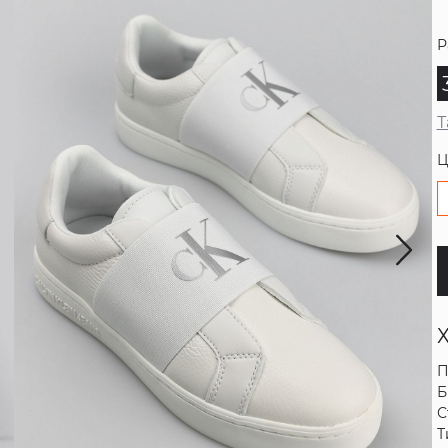
Р
Т
Ц
П
Б
С
Т