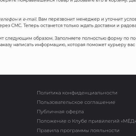
ыберите понравившийся товар и добавьте его в корзину. Д
телефон
и
e-mail
. Вам перезвонит менеджер и уточнит услов
рез СМС. Теперь останется только ждать доставки и радова
ит следующим образом. Заполняете полностью форму по п
 заказу написать информацию, которая поможет курьеру ва
Политика конфиденциальности
Пользовательское соглашение
Публичная оферта
Положение о Клубе привилегий «МЁД
Правила программы лояльности