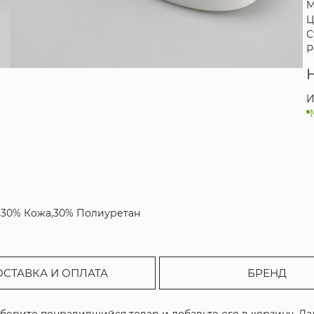
М
Ц
С
Р
И
р,30% Кожа,30% Полиуретан
ОСТАВКА И ОПЛАТА
БРЕНД