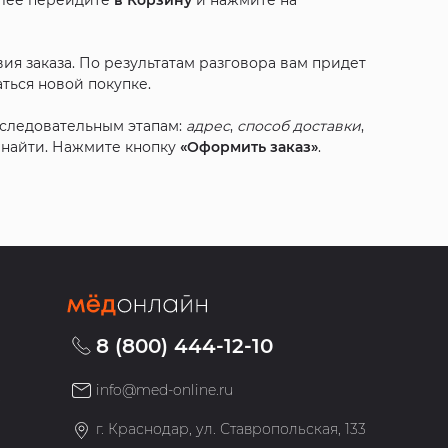
алее перейдите
в Корзину
и нажмите на
ия заказа. По результатам разговора вам придет
ться новой покупке.
оследовательным этапам:
адрес
,
способ доставки
,
с найти. Нажмите кнопку
«Оформить заказ»
.
8 (800) 444-12-10
info@med-online.ru
»
г. Краснодар, ул. Ставропольская, 133