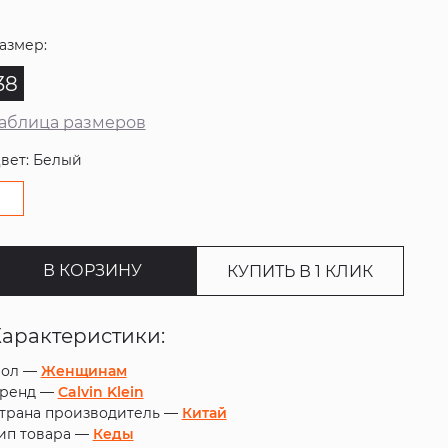
азмер:
38
аблица размеров
вет: Белый
В КОРЗИНУ
КУПИТЬ В 1 КЛИК
Характеристики:
ол —
Женщинам
ренд —
Calvin Klein
трана производитель —
Китай
ип товара —
Кеды