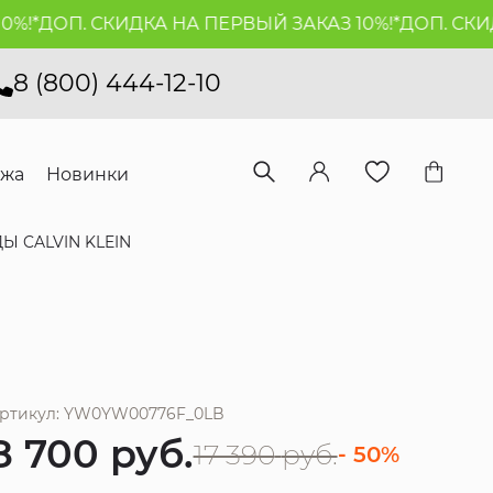
!*
ДОП. СКИДКА НА ПЕРВЫЙ ЗАКАЗ 10%!*
ДОП. СКИДК
8 (800) 444-12-10
ажа
Новинки
Ы CALVIN KLEIN
ртикул: YW0YW00776F_0LB
8 700
руб.
17 390
руб.
- 50%