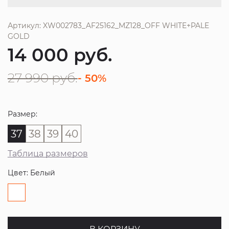
Артикул: XW002783_AF25162_MZ128_OFF WHITE+PALE
GOLD
14 000
руб.
27 990
руб.
- 50%
Размер:
37
38
39
40
Таблица размеров
Цвет: Белый