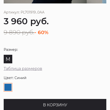
Артикул: PL701919..0AA
3 960
руб.
9 890
руб.
- 60%
Размер:
M
Таблица размеров
Цвет: Синий
В КОРЗИНУ