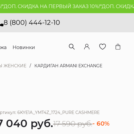
ОП. СКИДКА НА ПЕРВЫЙ ЗАКАЗ 10%!*
ДОП. СКИДКА Н
8 (800) 444-12-10
ажа
Новинки
Ы ЖЕНСКИЕ
КАРДИГАН ARMANI EXCHANGE
ртикул: 6KYE1A_YMT4Z_1724_PURE CASHMERE
7 040
руб.
17 590
руб.
- 60%