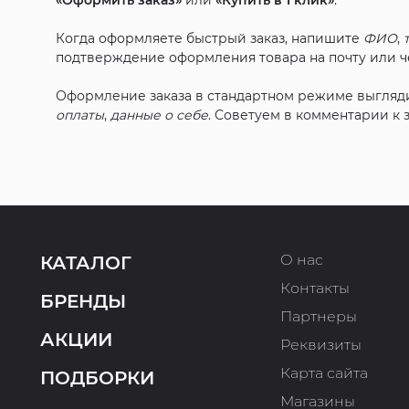
«Оформить заказ»
или
«Купить в 1 клик»
.
Когда оформляете быстрый заказ, напишите
ФИО
,
подтверждение оформления товара на почту или че
Оформление заказа в стандартном режиме выгляд
оплаты
,
данные о себе
. Советуем в комментарии к
О нас
КАТАЛОГ
Контакты
БРЕНДЫ
Партнеры
АКЦИИ
Реквизиты
Карта сайта
ПОДБОРКИ
Магазины