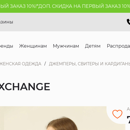
ЗАКАЗ 10%!*
ДОП. СКИДКА НА ПЕРВЫЙ ЗАКАЗ 10%!*
Д
азины
ренды
Женщинам
Мужчинам
Детям
Распрод
ЖЕНСКАЯ ОДЕЖДА
ДЖЕМПЕРЫ, СВИТЕРЫ И КАРДИГАН
EXCHANGE
А