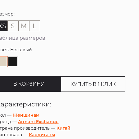
азмер:
XS
S
M
L
аблица размеров
вет: Бежевый
В КОРЗИНУ
КУПИТЬ В 1 КЛИК
Характеристики:
ол —
Женщинам
ренд —
Armani Exchange
трана производитель —
Китай
ип товара —
Кардиганы