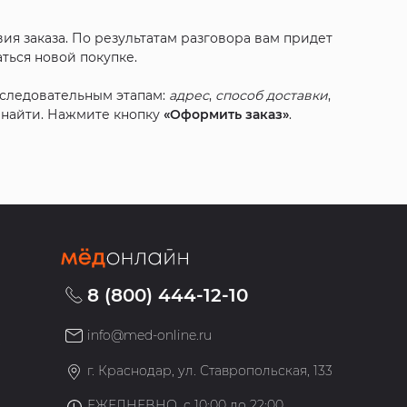
ия заказа. По результатам разговора вам придет
ться новой покупке.
оследовательным этапам:
адрес
,
способ доставки
,
с найти. Нажмите кнопку
«Оформить заказ»
.
8 (800) 444-12-10
info@med-online.ru
»
г. Краснодар, ул. Ставропольская, 133
ЕЖЕДНЕВНО, с 10:00 до 22:00