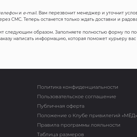
телефон
и
e-mail
. Вам перезвонит менеджер и уточнит услов
рез СМС. Теперь останется только ждать доставки и радова
ит следующим образом. Заполняете полностью форму по п
 заказу написать информацию, которая поможет курьеру ва
Политика конфиденциальности
Пользовательское соглашение
Публичная оферта
Положение о Клубе привилегий «МЁД
Правила программы лояльности
Таблица размеров