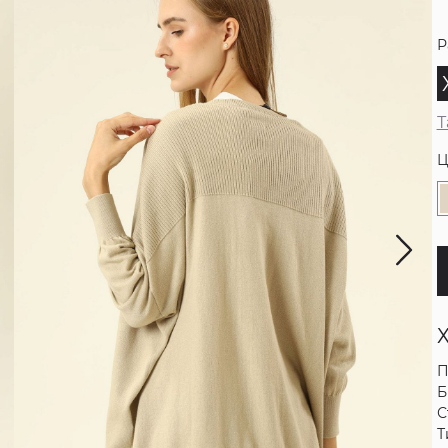
Р
Т
Ц
П
Б
С
Т