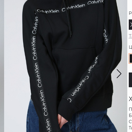
Р
Т
Ц
П
Б
С
Т