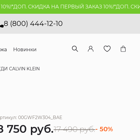
!*
ДОП. СКИДКА НА ПЕРВЫЙ ЗАКАЗ 10%!*
ДОП. СКИДК
8 (800) 444-12-10
ажа
Новинки
УДИ CALVIN KLEIN
ртикул: 00GWF2W304_BAE
8 750
руб.
17 490
руб.
- 50%