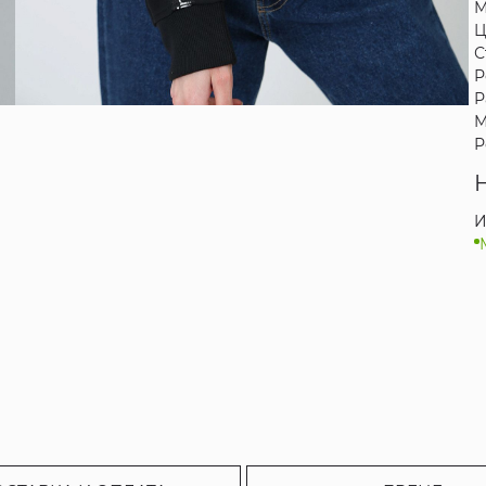
М
Ц
С
Р
Р
М
Р
И