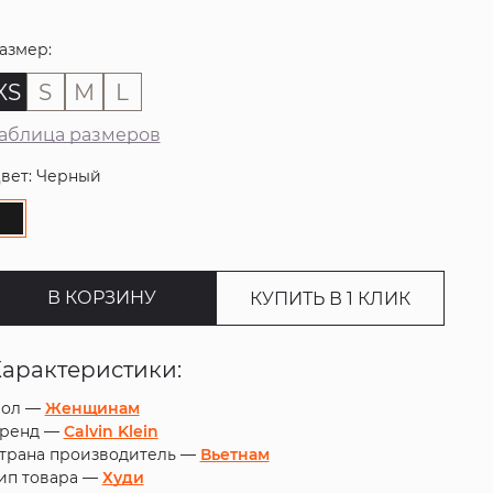
азмер:
XS
S
M
L
аблица размеров
вет: Черный
В КОРЗИНУ
КУПИТЬ В 1 КЛИК
Характеристики:
ол —
Женщинам
ренд —
Calvin Klein
трана производитель —
Вьетнам
ип товара —
Худи