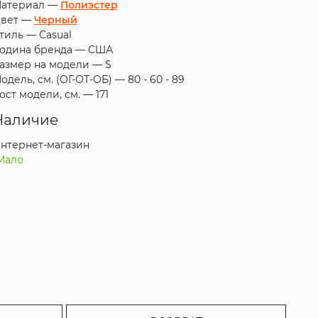
атериал —
Полиэстер
вет —
Черный
тиль —
Casual
одина бренда —
США
азмер на модели —
S
одель, см. (ОГ-ОТ-ОБ) —
80 - 60 - 89
ост модели, см. —
171
Наличие
нтернет-магазин
Мало