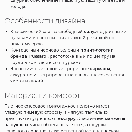
шнурках обеспечивает надежную защиту от ветра и
холода.
Особенности дизайна
Классический слегка свободный
силуэт
с длинными
рукавами и плотной трикотажной резинкой по
нижнему краю.
Контрастный неоново-зеленый
принт-логотип
бренда Trussardi
, расположенный по центру на
груди в комплекте со шнурками.
Эргономичные боковые прорезные
карманы
,
аккуратно интегрированные в швы для сохранения
чистоты линий.
Материал и комфорт
Плотное смесовое трикотажное полотно имеет
гладкую лицевую сторону и мягкую, тактильно
приятную внутреннюю
текстуру
. Эластичные
манжеты
на
рукавах
мягко облегают запястья, а шнурки
капюшона дополнены качественной металлической