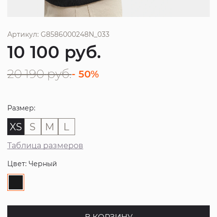
Артикул: G8586000248N_033
10 100
руб.
20 190
руб.
- 50%
Размер:
XS
S
M
L
Таблица размеров
Цвет: Черный