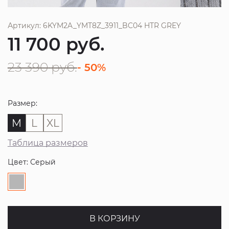
Артикул: 6KYM2A_YMT8Z_3911_BC04 HTR GREY
11 700
руб.
23 390
руб.
- 50%
Размер:
M
L
XL
Таблица размеров
Цвет: Серый
В КОРЗИНУ