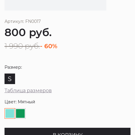
Артикул: FN0017
800
руб.
1 990
руб.
- 60%
Размер:
S
Таблица размеров
Цвет: Мятный