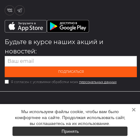
Будьте в курсе наших акций и
новостей:
ПОДПИСАТЬСЯ
Я согласен с условиями обработки моих
персональных данных
✕
2026 © Мультибрендовый магазин одежды и обуви med-
Мы используем файлы cookie, чтобы вам было
online.ru
комфортнее на сайте. Продолжая использовать сайт,
вы соглашаетесь на их использование.
Принять