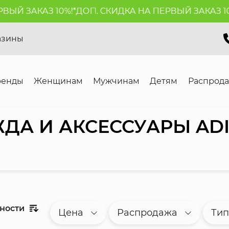
КАЗ 10%!*
ДОП. СКИДКА НА ПЕРВЫЙ ЗАКАЗ 10%!*
ДОП
азины
ренды
Женщинам
Мужчинам
Детям
Распрод
ДА И АКСЕССУАРЫ AD
рности
Цена
Распродажа
Тип