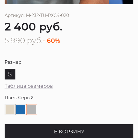
Артикул: M-232-TU-PXC4-020
2 400
руб.
5 990
руб.
- 60%
Размер:
S
Таблица размеров
Цвет: Серый
В КОРЗИНУ