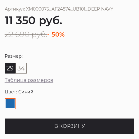
Артикул: XM000075_AF24874_UB101_DEEP NAVY
11 350
руб.
22 690
руб.
- 50%
Размер:
29
34
Таблица размеров
Цвет: Синий
В КОРЗИНУ