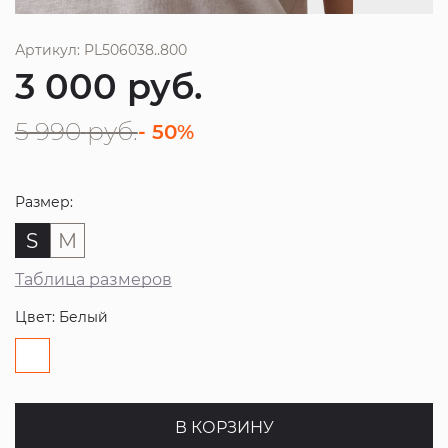
Артикул: PL506038..800
3 000
руб.
5 990
руб.
- 50%
Размер:
S
M
Таблица размеров
Цвет: Белый
В КОРЗИНУ