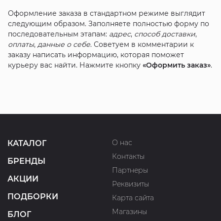
Оформление заказа в стандартном режиме выглядит
следующим образом. Заполняете полностью форму по
последовательным этапам:
адрес
,
способ доставки
,
оплаты
,
данные о себе
. Советуем в комментарии к
заказу написать информацию, которая поможет
курьеру вас найти. Нажмите кнопку
«Оформить заказ»
.
О нас
КАТАЛОГ
Контакты
БРЕНДЫ
Партнеры
АКЦИИ
Реквизиты
ПОДБОРКИ
Карта сайта
Магазины
БЛОГ