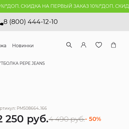
ДОП. СКИДКА НА ПЕРВЫЙ ЗАКАЗ 10%!*
ДОП. СКИДКА 
8 (800) 444-12-10
ажа
Новинки
ТБОЛКА PEPE JEANS
ртикул: PM508664..166
2 250
руб.
4 490
руб.
- 50%