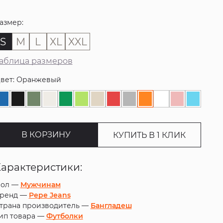
азмер:
S
M
L
XL
XXL
аблица размеров
вет: Оранжевый
В КОРЗИНУ
КУПИТЬ В 1 КЛИК
Характеристики:
ол —
Мужчинам
ренд —
Pepe Jeans
трана производитель —
Бангладеш
ип товара —
Футболки