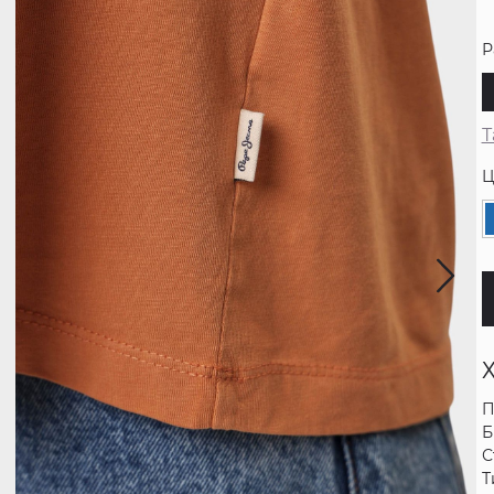
Р
Т
Ц
П
Б
С
Т