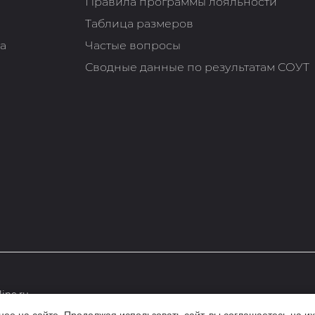
Правила программы лояльности
Таблица размеров
та
Частые вопросы
Сводные данные по результатам СОУТ
ine.ru
е на сайте. Продолжая использовать сайт, вы соглашаетесь на их