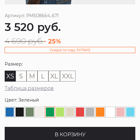
Артикул: PM508664..671
3 520
руб.
4 690
руб.
- 25%
Скидка по коду EXTRA15
Размер:
XS
S
M
L
XL
XXL
Таблица размеров
Цвет: Зеленый
В КОРЗИНУ