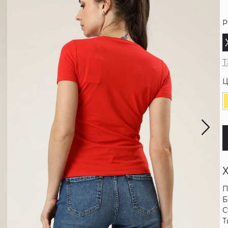
Р
Т
Ц
П
Б
С
Т