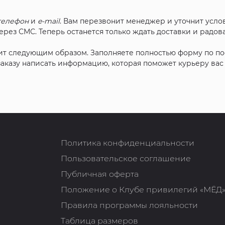
телефон
и
e-mail
. Вам перезвонит менеджер и уточнит услов
рез СМС. Теперь останется только ждать доставки и радова
ит следующим образом. Заполняете полностью форму по п
 заказу написать информацию, которая поможет курьеру ва
Политика конфиденциальности
Пользовательское соглашение
Публичная оферта
Положение о Клубе привилегий «МЁД
Правила программы лояльности
Таблица размеров