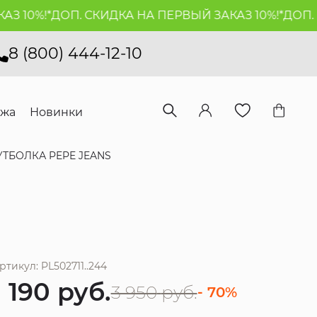
10%!*
ДОП. СКИДКА НА ПЕРВЫЙ ЗАКАЗ 10%!*
ДОП. СК
8 (800) 444-12-10
ажа
Новинки
ТБОЛКА PEPE JEANS
ртикул: PL502711..244
1 190
руб.
3 950
руб.
- 70%