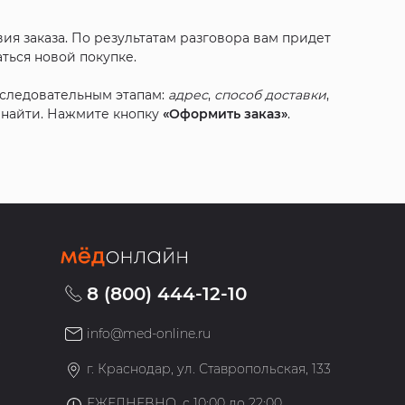
ия заказа. По результатам разговора вам придет
ться новой покупке.
оследовательным этапам:
адрес
,
способ доставки
,
с найти. Нажмите кнопку
«Оформить заказ»
.
8 (800) 444-12-10
info@med-online.ru
»
г. Краснодар, ул. Ставропольская, 133
ЕЖЕДНЕВНО, с 10:00 до 22:00