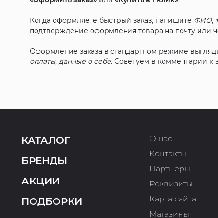
«Оформить заказ»
или
«Купить в 1 клик»
.
Когда оформляете быстрый заказ, напишите
ФИО
,
подтверждение оформления товара на почту или че
Оформление заказа в стандартном режиме выгляд
оплаты
,
данные о себе
. Советуем в комментарии к
О нас
КАТАЛОГ
Контакты
БРЕНДЫ
Партнеры
АКЦИИ
Реквизиты
Карта сайта
ПОДБОРКИ
Магазины