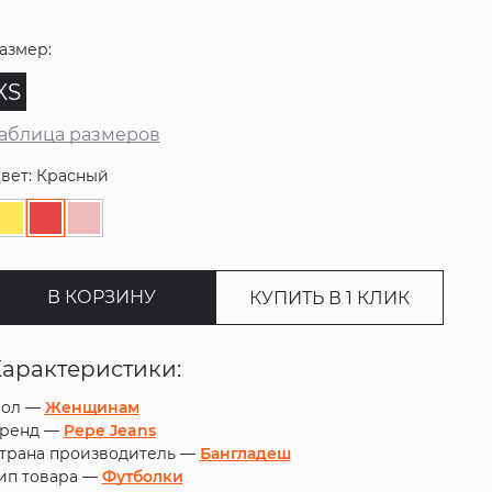
азмер:
XS
аблица размеров
вет: Красный
В КОРЗИНУ
КУПИТЬ В 1 КЛИК
Характеристики:
ол —
Женщинам
ренд —
Pepe Jeans
трана производитель —
Бангладеш
ип товара —
Футболки