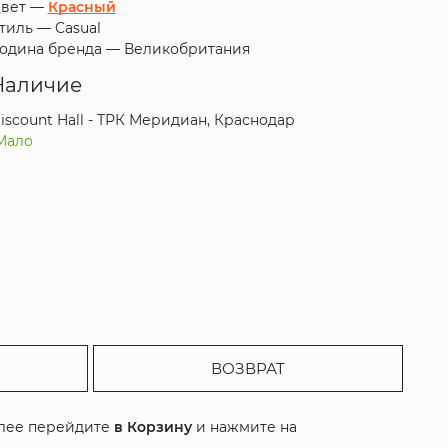
вет —
Красный
тиль —
Casual
одина бренда —
Великобритания
Наличие
iscount Hall - ТРК Меридиан, Краснодар
Мало
ВОЗВРАТ
алее перейдите
в Корзину
и нажмите на