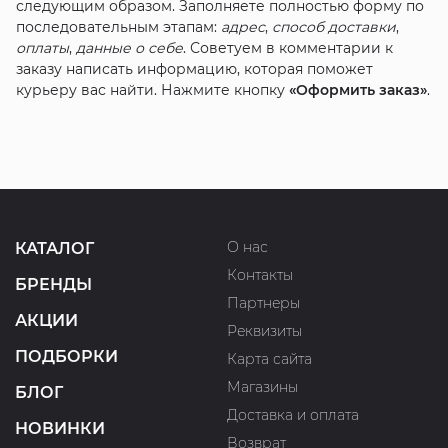
следующим образом. Заполняете полностью форму по
последовательным этапам:
адрес
,
способ доставки
,
оплаты
,
данные о себе
. Советуем в комментарии к
заказу написать информацию, которая поможет
курьеру вас найти. Нажмите кнопку
«Оформить заказ»
.
О нас
КАТАЛОГ
Контакты
БРЕНДЫ
Партнеры
АКЦИИ
Реквизиты
ПОДБОРКИ
Карта сайта
Магазины
БЛОГ
Доставка и оплата
НОВИНКИ
Возврат