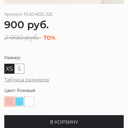
Артикул: PL504820..325
900
руб.
2 990
руб.
- 70%
Размер:
XS
S
Таблица размеров
Цвет: Розовый
В КОРЗИНУ