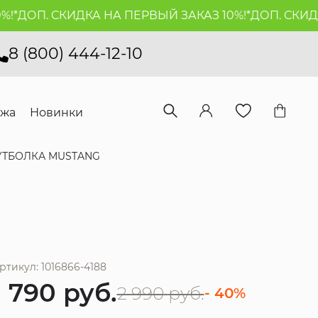
*
ДОП. СКИДКА НА ПЕРВЫЙ ЗАКАЗ 10%!*
ДОП. СКИДКА 
8 (800) 444-12-10
ажа
Новинки
УТБОЛКА MUSTANG
ртикул: 1016866-4188
1 790
руб.
2 990
руб.
- 40%