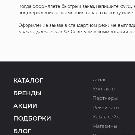
Когда оформляете быстрый заказ, напишите
ФИО
,
подтверждение оформления товара на почту или че
Оформление заказа в стандартном режиме выгляд
оплаты
,
данные о себе
. Советуем в комментарии к
О нас
КАТАЛОГ
Контакты
БРЕНДЫ
Партнеры
АКЦИИ
Реквизиты
Карта сайта
ПОДБОРКИ
Магазины
БЛОГ