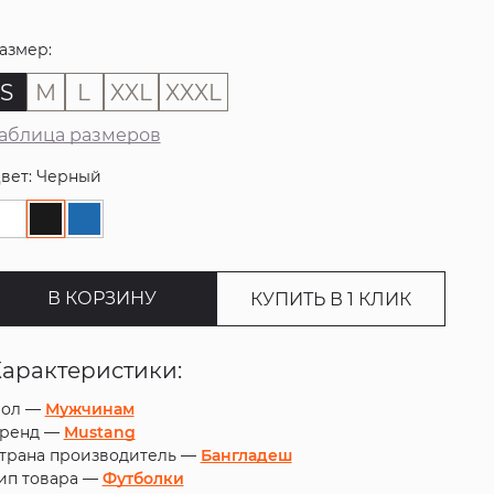
азмер:
S
M
L
XXL
XXXL
аблица размеров
вет: Черный
В КОРЗИНУ
КУПИТЬ В 1 КЛИК
Характеристики:
ол —
Мужчинам
ренд —
Mustang
трана производитель —
Бангладеш
ип товара —
Футболки