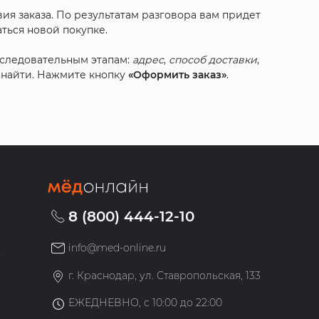
ия заказа. По результатам разговора вам придет
ться новой покупке.
оследовательным этапам:
адрес
,
способ доставки
,
с найти. Нажмите кнопку
«Оформить заказ»
.
8 (800) 444-12-10
info@med-online.ru
»
г. Краснодар, ул. Ставропольская, 133
ЕЖЕДНЕВНО, с 10:00 до 22:00