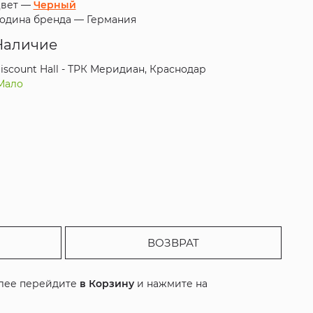
вет —
Черный
одина бренда —
Германия
Наличие
iscount Hall - ТРК Меридиан, Краснодар
Мало
ВОЗВРАТ
алее перейдите
в Корзину
и нажмите на