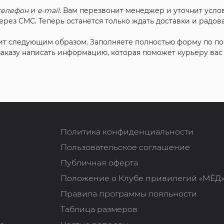
телефон
и
e-mail
. Вам перезвонит менеджер и уточнит услов
рез СМС. Теперь останется только ждать доставки и радова
ит следующим образом. Заполняете полностью форму по п
 заказу написать информацию, которая поможет курьеру ва
Политика конфиденциальности
Пользовательское соглашение
Публичная оферта
Положение о Клубе привилегий «МЁД
Правила программы лояльности
Таблица размеров