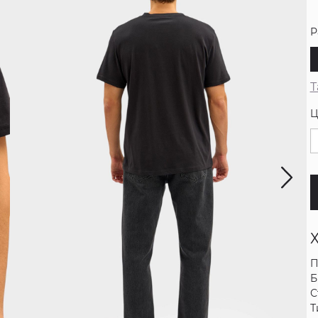
Р
Т
Ц
П
Б
С
Т