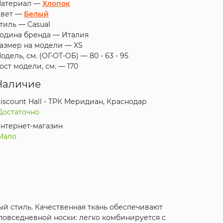
атериал —
Хлопок
вет —
Белый
тиль —
Casual
одина бренда —
Италия
азмер на модели —
XS
одель, см. (ОГ-ОТ-ОБ) —
80 - 63 - 95
ост модели, см. —
170
Наличие
iscount Hall - ТРК Меридиан, Краснодар
Достаточно
нтернет-магазин
Мало
ый стиль. Качественная ткань обеспечивают
повседневной носки: легко комбинируется с