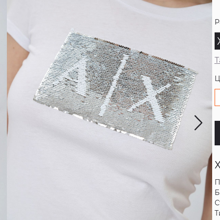
Р
Т
Ц
П
Б
С
Т