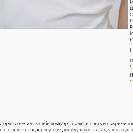
М
Ц
С
Р
Р
М
Р
D
И
оторая сочетает в себе комфорт, практичность и современн
 позволяет подчеркнуть индивидуальность. Идеальна для 