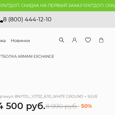
*
ДОП. СКИДКА НА ПЕРВЫЙ ЗАКАЗ 10%!*
ДОП. СКИДКА
8 (800) 444-12-10
ажа
Новинки
УТБОЛКА ARMANI EXCHANGE
ртикул: 8NYTDL_YJ73Z_6110_WHITE GROUND + SILVE
4 500
руб.
8 990
руб.
- 50%