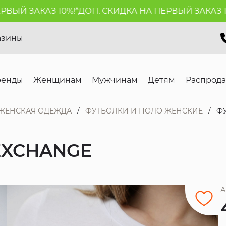
Й ЗАКАЗ 10%!*
ДОП. СКИДКА НА ПЕРВЫЙ ЗАКАЗ 10%!
азины
ренды
Женщинам
Мужчинам
Детям
Распрод
ЖЕНСКАЯ ОДЕЖДА
ФУТБОЛКИ И ПОЛО ЖЕНСКИЕ
Ф
EXCHANGE
А