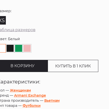
азмер:
XS
аблица размеров
вет: Белый
В КОРЗИНУ
КУПИТЬ В 1 КЛИК
Характеристики:
ол —
Женщинам
ренд —
Armani Exchange
трана производитель —
Вьетнам
ип товара —
Футболки